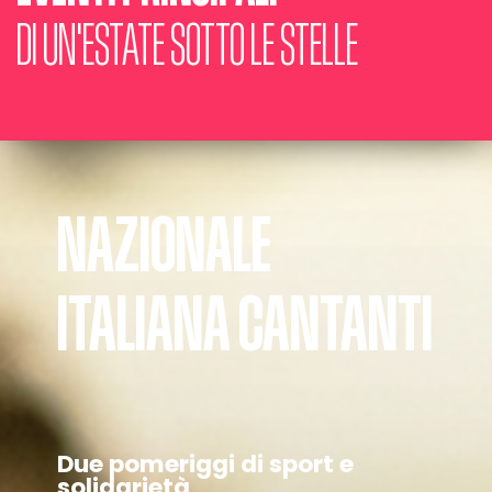
DI UN'ESTATE SOTTO LE STELLE
NAZIONALE
ITALIANA CANTANTI
Due pomeriggi di sport e
solidarietà